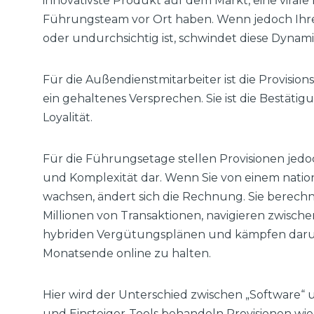
innovativste Produkt auf dem Markt, eine vira
Führungsteam vor Ort haben. Wenn jedoch Ihr
oder undurchsichtig ist, schwindet diese Dynam
Für die Außendienstmitarbeiter ist die Provision
ein gehaltenes Versprechen. Sie ist die Bestät
Loyalität.
Für die Führungsetage stellen Provisionen jedo
und Komplexität dar. Wenn Sie von einem nati
wachsen, ändert sich die Rechnung. Sie berech
Millionen von Transaktionen, navigieren zwisc
hybriden Vergütungsplänen und kämpfen darum
Monatsende online zu halten.
Hier wird der Unterschied zwischen „Software“ u
und Einsteiger-Tools behandeln Provisionen wie