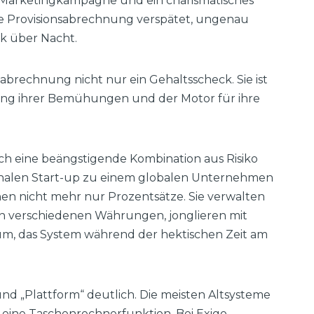
le Marketingkampagne und ein charismatisches
e Provisionsabrechnung verspätet, ungenau
ik über Nacht.
sabrechnung nicht nur ein Gehaltsscheck. Sie ist
igung ihrer Bemühungen und der Motor für ihre
ch eine beängstigende Kombination aus Risiko
onalen Start-up zu einem globalen Unternehmen
nen nicht mehr nur Prozentsätze. Sie verwalten
hen verschiedenen Währungen, jonglieren mit
, das System während der hektischen Zeit am
nd „Plattform“ deutlich. Die meisten Altsysteme
 eine Taschenrechnerfunktion. Bei Exigo