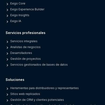
Exigo Core
r
Exigo Experience Builder
n
Exigo Insights
P
Exigo IA
l
a
Servicios profesionales
t
f
Servicios integrales
o
Analistas de negocios
r
Desarrolladores
m
Gestión de proyectos
s
Servicios gestionados de bases de datos
F
r
Soluciones
o
m
Herramientas para distribuidores y representantes
L
Sitios web replicados
e
Gestión de CRM y clientes potenciales
g