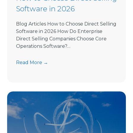
Software in 2026
Blog Articles How to Choose Direct Selling
Software in 2026 How Do Enterprise
Direct Selling Companies Choose Core
Operations Software?…
H
Read More →
o
w
t
o
C
h
o
o
s