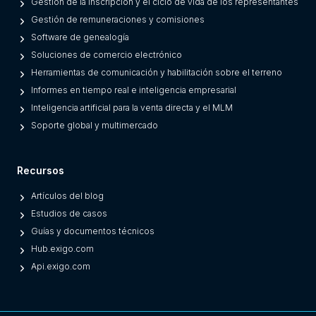
Gestión de la inscripción y el ciclo de vida de los representantes
a
Gestión de remuneraciones y comisiones
c
Software de genealogía
y
Soluciones de comercio electrónico
O
Herramientas de comunicación y habilitación sobre el terreno
n
Informes en tiempo real e inteligencia empresarial
e
Inteligencia artificial para la venta directa y el MLM
s
Soporte global y multimercado
)
Recursos
Artículos del blog
Estudios de casos
Guías y documentos técnicos
Hub.exigo.com
Api.exigo.com