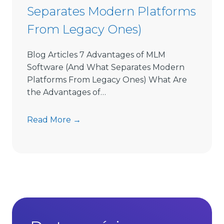
t
Separates Modern Platforms
w
From Legacy Ones)
a
r
e
Blog Articles 7 Advantages of MLM
L
Software (And What Separates Modern
i
Platforms From Legacy Ones) What Are
m
the Advantages of…
i
t
7
Read More →
s
A
D
d
i
v
r
a
e
n
c
t
t
a
S
g