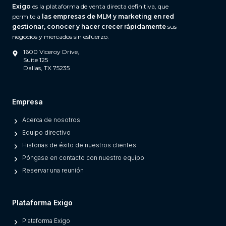
Exigo
es la plataforma de venta directa definitiva, que
d
permite a
las empresas de MLM y marketing en red
W
gestionar, conocer y hacer crecer rápidamente
sus
h
negocios y mercados sin esfuerzo.
a
1600 Viceroy Drive,
t
Suite 125
Dallas, TX 75235
S
e
p
Empresa
a
Acerca de nosotros
r
Equipo directivo
a
Historias de éxito de nuestros clientes
t
Póngase en contacto con nuestro equipo
e
Reservar una reunión
s
M
o
Plataforma Exigo
d
Plataforma Exigo
e