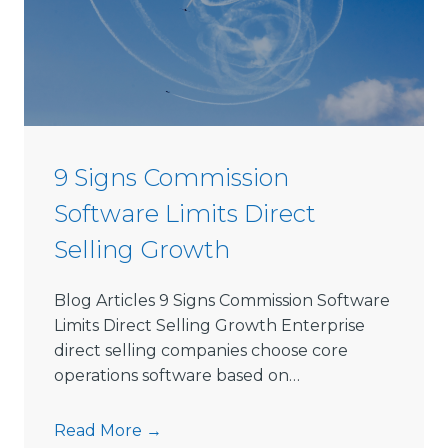
e
D
i
r
e
c
t
9 Signs Commission
S
Software Limits Direct
e
l
Selling Growth
l
i
Blog Articles 9 Signs Commission Software
n
Limits Direct Selling Growth Enterprise
g
direct selling companies choose core
S
operations software based on…
o
f
9
Read More →
t