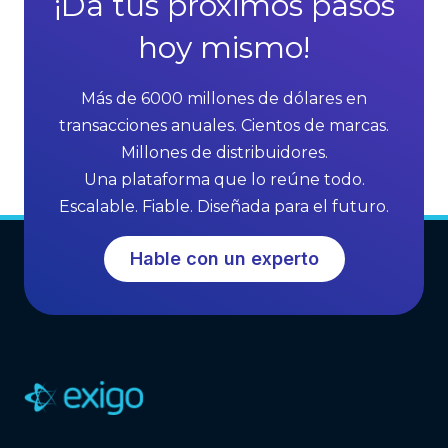
¡Da tus próximos pasos
e
e
l
hoy mismo!
s
l
o
i
f
Más de 6000 millones de dólares en
n
M
transacciones anuales. Cientos de marcas.
g
L
Millones de distribuidores.
G
M
Una plataforma que lo reúne todo.
r
S
Escalable. Fiable. Diseñada para el futuro.
o
o
w
f
Hable con un experto
t
t
h
w
a
r
e
(
A
n