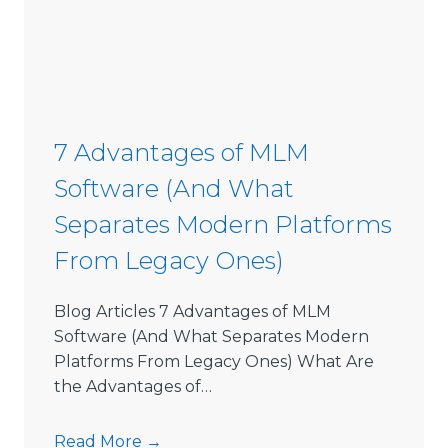
s
s
i
o
n
S
7 Advantages of MLM
o
Software (And What
f
t
Separates Modern Platforms
w
From Legacy Ones)
a
r
e
Blog Articles 7 Advantages of MLM
L
Software (And What Separates Modern
i
Platforms From Legacy Ones) What Are
m
the Advantages of…
i
t
7
Read More →