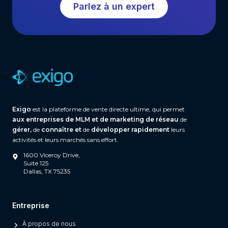
Parlez à un expert
t
t
h
w
a
r
e
(
A
n
Exigo
est la plateforme de vente directe ultime, qui permet
d
aux entreprises de MLM et de marketing de réseau
de
W
gérer,
de
connaître et
de
développer rapidement
leurs
h
activités et leurs marchés sans effort.
a
1600 Viceroy Drive,
t
Suite 125
Dallas, TX 75235
S
e
p
Entreprise
a
À propos de nous
r