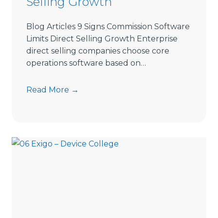
Selling Growth
l
i
Blog Articles 9 Signs Commission Software
n
Limits Direct Selling Growth Enterprise
g
direct selling companies choose core
S
operations software based on…
o
f
9
Read More →
t
S
w
i
a
g
r
n
e
s
i
C
n
o
2
m
0
m
2
i
6