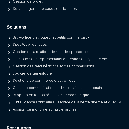
Gestion de projet
s
Services gérés de bases de données
F
r
Solutions
o
m
Back-office distributeur et outils commerciaux
L
Sites Web répliqués
e
Gestion de la relation client et des prospects
g
Inscription des représentants et gestion du cycle de vie
a
Gestion des rémunérations et des commissions
c
Logiciel de généalogie
y
Solutions de commerce électronique
O
Outils de communication et d'habilitation sur le terrain
n
Rapports en temps réel et veille économique
e
L'intelligence artificielle au service de la vente directe et du MLM
s
Assistance mondiale et multi-marchés
)
Ressources