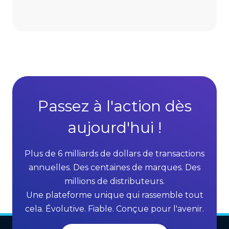
s
A
D
d
i
v
r
a
e
n
c
t
t
a
S
g
Passez à l'action dès
e
e
l
aujourd'hui !
s
l
o
i
f
Plus de 6 milliards de dollars de transactions
n
M
annuelles. Des centaines de marques. Des
g
L
millions de distributeurs.
G
M
Une plateforme unique qui rassemble tout
r
S
cela. Évolutive. Fiable. Conçue pour l'avenir.
o
o
w
f