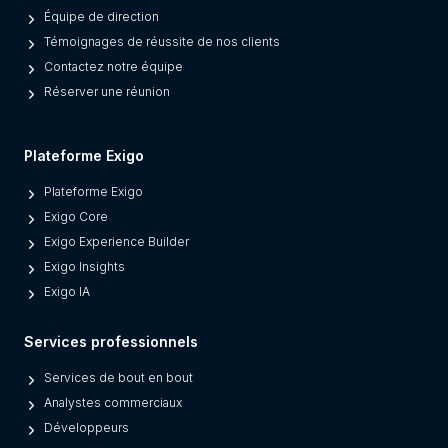
Équipe de direction
a
Témoignages de réussite de nos clients
t
Contactez notre équipe
e
Réserver une réunion
s
M
o
Plateforme Exigo
d
Plateforme Exigo
e
Exigo Core
r
Exigo Experience Builder
n
Exigo Insights
P
Exigo IA
l
a
Services professionnels
t
f
Services de bout en bout
o
Analystes commerciaux
r
Développeurs
m