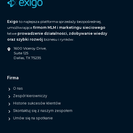
A
n
d
Exigo
to najlepsza platforma sprzedaży bezpośredniej,
W
umożliwiająca
firmom MLM i marketingu sieciowego
h
łatwe
prowadzenie działalności, zdobywanie wiedzy
a
oraz szybki rozwój
biznesu i rynków.
t
1600 Viceroy Drive,
S
Suite 125
Dallas, TX 75235
e
p
a
Firma
r
O nas
a
Zespół kierowniczy
t
Historie sukcesów klientów
e
Skontaktuj się z naszym zespołem
s
Umów się na spotkanie
M
o