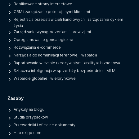
e
Replikowane strony internetowe
g
CRM i zarządzanie potencjalnymi klientami
a
Rejestracja przedstawicieli handlowych i zarządzanie cyklem
c
życia
y
Zarządzanie wynagrodzeniami i prowizjami
O
Oprogramowanie genealogiczne
n
Rozwiązania e-commerce
e
Narzędzia do komunikacji terenowej i wsparcia
s
Raportowanie w czasie rzeczywistym i analityka biznesowa
)
Sztuczna inteligencja w sprzedaży bezpośredniej i MLM
Wsparcie globalne i wielorynkowe
Zasoby
Artykuły na blogu
Studia przypadków
Przewodniki i oficjalne dokumenty
Hub.exigo.com