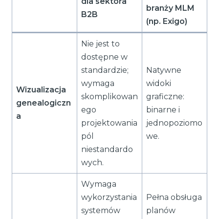
dla sektora
branży MLM
B2B
(np. Exigo)
Nie jest to
dostępne w
standardzie;
Natywne
wymaga
widoki
Wizualizacja
skomplikowan
graficzne:
genealogiczn
ego
binarne i
a
projektowania
jednopoziomo
pól
we.
niestandardo
wych.
Wymaga
wykorzystania
Pełna obsługa
systemów
planów