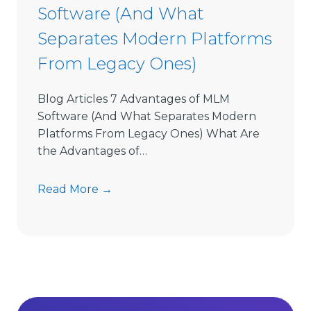
Software (And What
f
t
Separates Modern Platforms
w
From Legacy Ones)
a
r
e
Blog Articles 7 Advantages of MLM
L
Software (And What Separates Modern
i
Platforms From Legacy Ones) What Are
m
the Advantages of…
i
t
7
Read More →
s
A
D
d
i
v
r
a
e
n
c
t
t
a