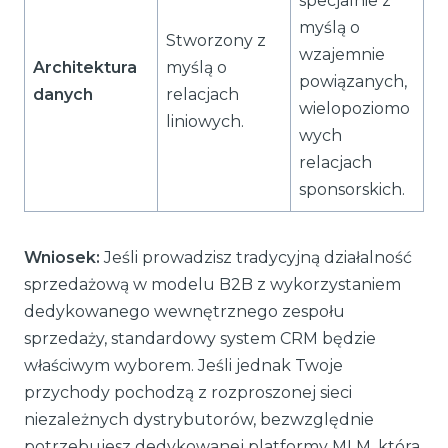
specjalnie z
myślą o
Stworzony z
wzajemnie
Architektura
myślą o
powiązanych,
danych
relacjach
wielopoziomo
liniowych.
wych
relacjach
sponsorskich.
Wniosek:
Jeśli prowadzisz tradycyjną działalność
sprzedażową w modelu B2B z wykorzystaniem
dedykowanego wewnętrznego zespołu
sprzedaży, standardowy system CRM będzie
właściwym wyborem. Jeśli jednak Twoje
przychody pochodzą z rozproszonej sieci
niezależnych dystrybutorów, bezwzględnie
potrzebujesz dedykowanej platformy MLM, która