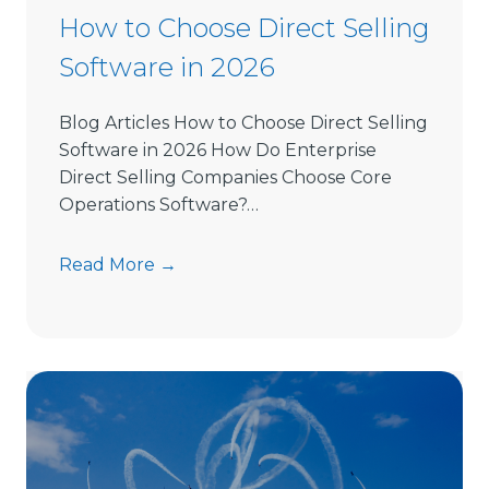
How to Choose Direct Selling
Software in 2026
Blog Articles How to Choose Direct Selling
Software in 2026 How Do Enterprise
Direct Selling Companies Choose Core
Operations Software?…
H
Read More →
o
w
t
o
C
h
o
o