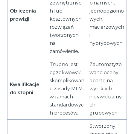
zewnętrznyc
binarnych,
Obliczenia
h lub
jednopoziomo
prowizji
kosztownych
wych,
rozwiązań
macierzowych
tworzonych
i
na
hybrydowych.
zamówienie.
Trudno jest
Zautomatyzo
egzekwować
wane oceny
skomplikowan
oparte na
Kwalifikacje
e zasady MLM
wynikach
do stopni
w ramach
indywidualny
standardowyc
ch i
h procesów.
grupowych.
Stworzony