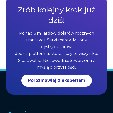
S
g
Zrób kolejny krok już
e
e
l
dziś!
s
l
o
i
f
Ponad 6 miliardów dolarów rocznych
n
M
transakcji. Setki marek. Miliony
g
L
dystrybutorów.
G
M
Jedna platforma, która łączy to wszystko.
r
S
Skalowalna. Niezawodna. Stworzona z
o
o
myślą o przyszłości.
w
f
t
t
Porozmawiaj z ekspertem
h
w
a
r
e
(