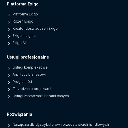
d
Platforma Exigo
e
Platforma Exigo
r
Rdzeń Exigo
n
Kreator doświadczeń Exigo
P
Exigo Insights
l
Exigo AI
a
t
Usługi profesjonalne
f
o
Usługi kompleksowe
r
Analitycy biznesowi
m
Programiści
s
Zarządzanie projektami
F
Usługi zarządzania bazami danych
r
o
Rozwiązania
m
L
Narzędzia dla dystrybutorów i przedstawicieli handlowych