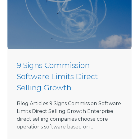
s
e
D
i
r
e
c
t
9 Signs Commission
S
Software Limits Direct
e
l
Selling Growth
l
i
Blog Articles 9 Signs Commission Software
n
Limits Direct Selling Growth Enterprise
g
direct selling companies choose core
S
operations software based on…
o
f