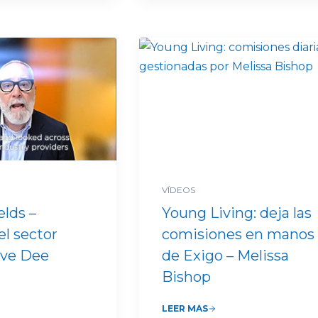
VÍDEOS
elds –
Young Living: deja las
el sector
comisiones en manos
eve Dee
de Exigo – Melissa
Bishop
LEER MÁS