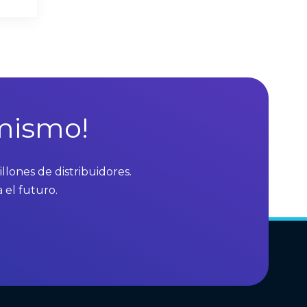
 mismo!
lones de distribuidores.
 el futuro.