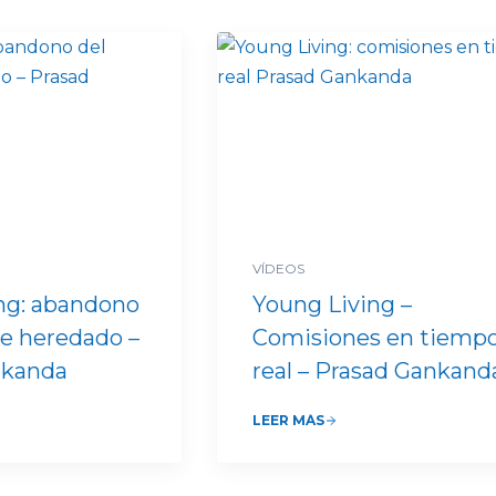
VÍDEOS
ng: abandono
Young Living –
re heredado –
Comisiones en tiemp
nkanda
real – Prasad Gankand
LEER MÁS