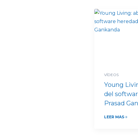
VÍDEOS
Young Livi
del softwa
Prasad Ga
LEER MÁS