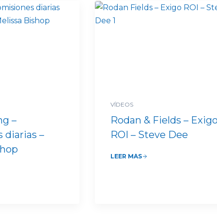
VÍDEOS
ng –
Rodan & Fields – Exig
 diarias –
ROI – Steve Dee
shop
LEER MÁS