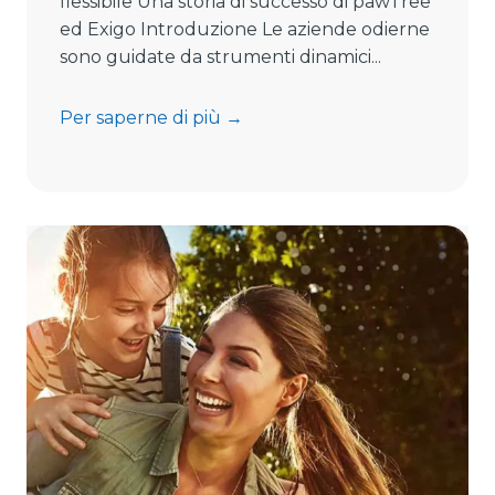
flessibile Una storia di successo di pawTree
ed Exigo Introduzione Le aziende odierne
sono guidate da strumenti dinamici...
p
Per saperne di più →
a
w
T
r
e
e