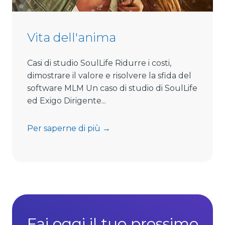
Vita dell'anima
Casi di studio SoulLife Ridurre i costi,
dimostrare il valore e risolvere la sfida del
software MLM Un caso di studio di SoulLife
ed Exigo Dirigente...
S
Per saperne di più →
o
u
l
L
i
f
e
Fai oggi il tuo prossimo