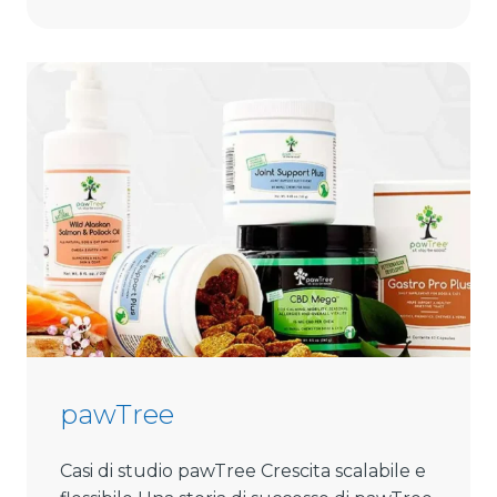
K
E
W
e
l
l
n
e
s
s
pawTree
Casi di studio pawTree Crescita scalabile e