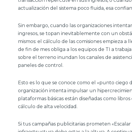
transacción repercute en sus ingresos, o cuando
actualización del sistema poco fluida, esa confia
Sin embargo, cuando las organizaciones intentan
ingresos, se topan inevitablemente con un obstá
mismos: el cálculo de las comisiones empieza a ll
de fin de mes obliga a los equipos de TI a trabaj
sobre el terreno inundan los canales de asiste
paneles de control.
Esto es lo que se conoce como el «punto ciego d
organización intenta impulsar un hipercrecimien
plataformas básicas están diseñadas como libros
cálculo de alta velocidad.
Si tus campañas publicitarias prometen «Escalar s
infraestructura debe estar a la altura. A contin