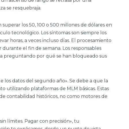
 un ascenso de rango se retrasa por una
nza se resquebraja.
 superar los 50, 100 o 500 millones de dólares en
culo tecnológico. Los síntomas son siempre los
evar horas, a veces incluso días. El procesamiento
ar durante el fin de semana. Los responsables
ncia preguntando por qué se han bloqueado sus
e los datos del segundo año». Se debe a que la
to utilizando plataformas de MLM básicas. Estas
 de contabilidad históricos, no como motores de
in límites. Pagar con precisión», tu
uación te explicamos, desde un punto de vista