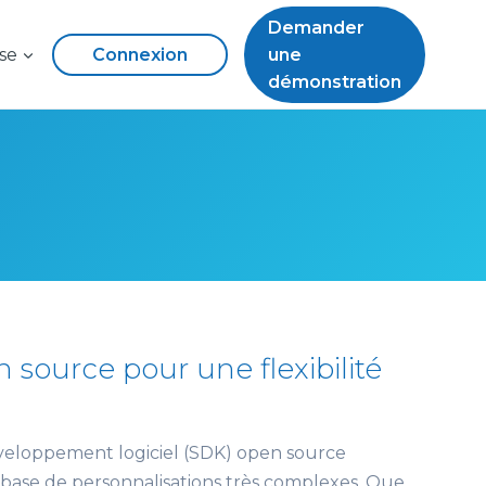
Demander
se
Connexion
une
démonstration
 source pour une flexibilité
éveloppement logiciel (SDK) open source
 base de personnalisations très complexes. Que