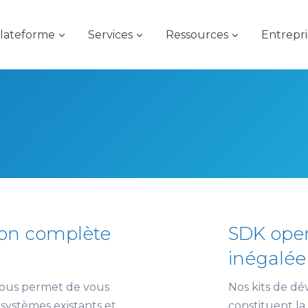
lateforme
Services
Ressources
Entrepri
tion complète
SDK open
inégalée
vous permet de vous
Nos kits de d
systèmes existants et
constituent la