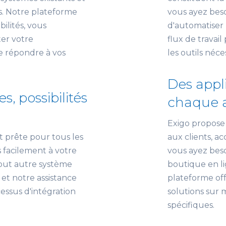
es. Notre plateforme
vous ayez beso
ilités, vous
d'automatiser 
er votre
flux de travail
e répondre à vos
les outils néce
Des appl
s, possibilités
chaque a
Exigo propose 
t prête pour tous les
aux clients, a
 facilement à votre
vous ayez beso
out autre système
boutique en li
et notre assistance
plateforme offr
essus d'intégration
solutions sur 
spécifiques.