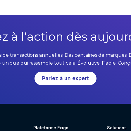
m
m
i
s
s
z à l'action dès aujourd
i
o
n
rs de transactions annuelles. Des centaines de marques. D
S
unique qui rassemble tout cela. Évolutive. Fiable. Conçu
o
f
Parlez à un expert
t
w
a
r
e
L
i
Plateforme Exigo
Solutions