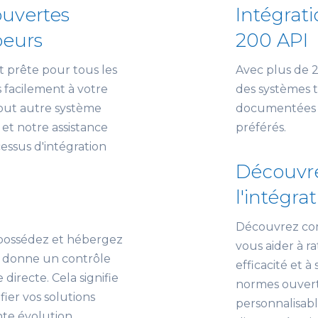
uvertes
Intégrati
peurs
200 API
t prête pour tous les
Avec plus de 20
 facilement à votre
des systèmes t
out autre système
documentées fa
et notre assistance
préférés.
essus d'intégration
Découvre
l'intégra
Découvrez com
possédez et hébergez
vous aider à ra
s donne un contrôle
efficacité et 
directe. Cela signifie
normes ouverte
ier vos solutions
personnalisabl
te évolution.