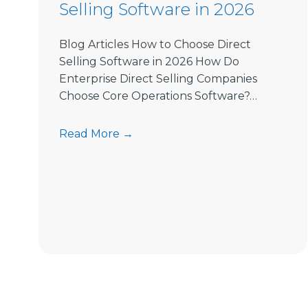
Selling Software in 2026
Blog Articles How to Choose Direct
Selling Software in 2026 How Do
Enterprise Direct Selling Companies
Choose Core Operations Software?…
H
Read More →
o
w
t
o
C
h
o
o
s
e