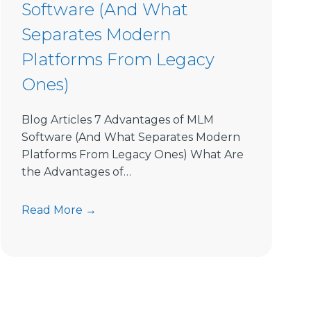
Software (And What
Separates Modern
Platforms From Legacy
Ones)
Blog Articles 7 Advantages of MLM
Software (And What Separates Modern
Platforms From Legacy Ones) What Are
the Advantages of…
7
Read More →
A
d
v
a
n