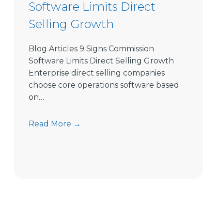
Software Limits Direct
Selling Growth
Blog Articles 9 Signs Commission
Software Limits Direct Selling Growth
Enterprise direct selling companies
choose core operations software based
on…
9
Read More →
S
i
g
n
s
C
o