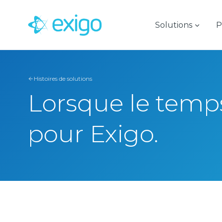
Passer
au
Solutions
P
contenu
Histoires de solutions
Lorsque le temps 
pour Exigo.