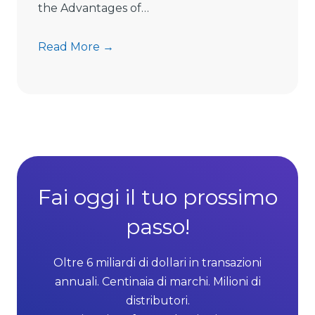
m
the Advantages of…
i
t
7
Read More →
s
A
D
d
i
v
r
a
e
n
c
t
t
a
S
g
Fai oggi il tuo prossimo
e
e
l
passo!
s
l
o
i
f
Oltre 6 miliardi di dollari in transazioni
n
M
annuali. Centinaia di marchi. Milioni di
g
L
distributori.
G
M