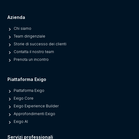
p
a
Azienda
r
Chi siamo
a
Team dirigenziale
t
Storie di successo dei clienti
e
Contatta il nostro team
s
Prenota un incontro
M
o
d
Piattaforma Exigo
e
Piattaforma Exigo
r
Exigo Core
n
Exigo Experience Builder
P
Approfondimenti Exigo
l
Exigo AI
a
t
Servizi professionali
f