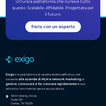
Un'unica piattaforma che riunisce tutto
r
S
questo. Scalabile. Affidabile. Progettata per
o
o
il futuro.
w
f
t
t
Parla con un esperto
h
w
a
r
e
(
A
n
d
Exigo
è la piattaforma di vendita diretta definitiva, che
W
consente
alle aziende di MLM e network marketing
di
h
gestire, conoscere e far crescere rapidamente
le loro
a
attività e i loro mercati senza alcuno sforzo.
t
1600 Viceroy Drive,
S
Suite 125
Dallas, TX 75235
e