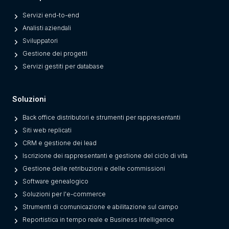
o
Servizi end-to-end
r
Analisti aziendali
m
Sviluppatori
s
Gestione dei progetti
F
Servizi gestiti per database
r
o
Soluzioni
m
L
Back office distributori e strumenti per rappresentanti
e
Siti web replicati
g
CRM e gestione dei lead
a
Iscrizione dei rappresentanti e gestione del ciclo di vita
c
Gestione delle retribuzioni e delle commissioni
y
Software genealogico
O
Soluzioni per l'e-commerce
n
Strumenti di comunicazione e abilitazione sul campo
e
Reportistica in tempo reale e Business Intelligence
s