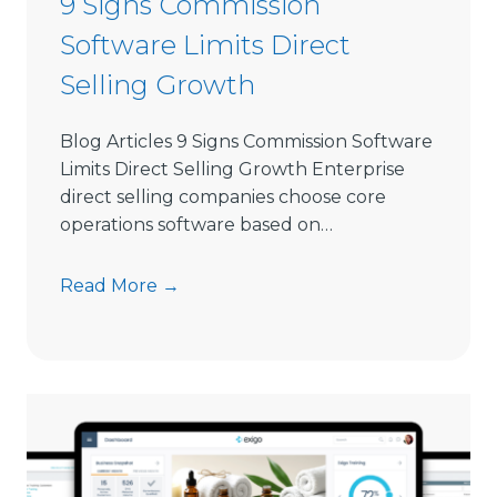
9 Signs Commission
S
Software Limits Direct
e
l
Selling Growth
l
i
Blog Articles 9 Signs Commission Software
n
Limits Direct Selling Growth Enterprise
g
direct selling companies choose core
S
operations software based on…
o
f
9
Read More →
t
S
w
i
a
g
r
n
e
s
i
C
n
o
2