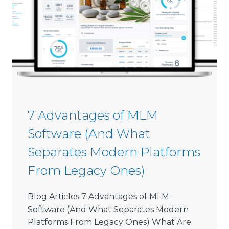
m
0
m
2
i
6
s
s
i
o
n
S
7 Advantages of MLM
o
Software (And What
f
t
Separates Modern Platforms
w
From Legacy Ones)
a
r
e
Blog Articles 7 Advantages of MLM
L
Software (And What Separates Modern
i
Platforms From Legacy Ones) What Are