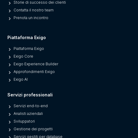
Storie di successo dei clienti
e
Contatta il nostro team
s
Prenota un incontro
M
o
d
Piattaforma Exigo
e
Piattaforma Exigo
r
Exigo Core
n
Exigo Experience Builder
P
Approfondimenti Exigo
l
Exigo AI
a
t
Servizi professionali
f
o
Servizi end-to-end
r
Analisti aziendali
m
Sviluppatori
s
Gestione dei progetti
F
Servizi gestiti per database