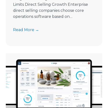
n
Limits Direct Selling Growth Enterprise
g
direct selling companies choose core
S
operations software based on…
o
f
9
Read More →
t
S
w
i
a
g
r
n
e
s
i
C
n
o
2
m
0
m
2
i
6
s
s
i