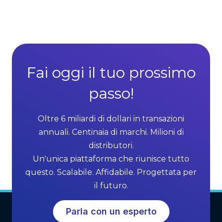
i
v
r
a
e
n
c
t
t
a
S
g
Fai oggi il tuo prossimo
e
e
l
passo!
s
l
o
i
f
Oltre 6 miliardi di dollari in transazioni
n
M
annuali. Centinaia di marchi. Milioni di
g
L
distributori.
G
M
Un'unica piattaforma che riunisce tutto
r
S
questo. Scalabile. Affidabile. Progettata per
o
o
il futuro.
w
f
t
t
Parla con un esperto
h
w