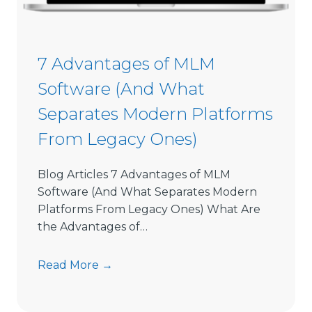
o
n
S
7 Advantages of MLM
o
Software (And What
f
t
Separates Modern Platforms
w
From Legacy Ones)
a
r
e
Blog Articles 7 Advantages of MLM
L
Software (And What Separates Modern
i
Platforms From Legacy Ones) What Are
m
the Advantages of…
i
t
7
Read More →
s
A
D
d