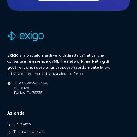
a
r
e
(
A
n
d
Exigo
è la piattaforma di vendita diretta definitiva, che
W
consente
alle aziende di MLM e network marketing
di
h
gestire, conoscere e far crescere rapidamente
le loro
a
attività e i loro mercati senza alcuno sforzo.
t
1600 Viceroy Drive,
S
Suite 125
Dallas, TX 75235
e
p
a
Azienda
r
Chi siamo
a
Team dirigenziale
t