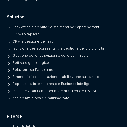
r
o
Soluzioni
m
L
Back office distributori e strumenti per rappresentanti
e
Siti web replicati
g
CRM e gestione dei lead
a
Iscrizione dei rappresentanti e gestione del ciclo di vita
c
Gestione delle retribuzioni e delle commissioni
y
Software genealogico
O
Soluzioni per l'e-commerce
n
Strumenti di comunicazione e abilitazione sul campo
e
Reportistica in tempo reale e Business Intelligence
s
Intelligenza artificiale per la vendita diretta e il MLM
)
Assistenza globale e multimercato
Risorse
Articoli del blog