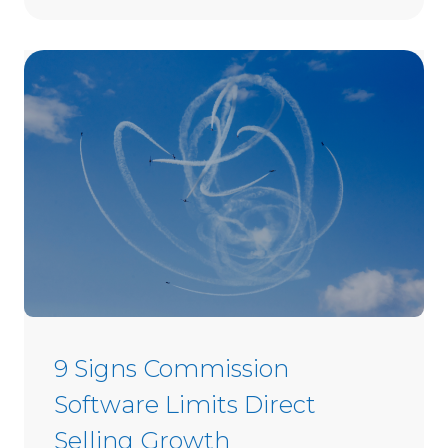
w
t
o
C
h
o
o
s
e
D
i
r
e
c
t
9 Signs Commission
S
Software Limits Direct
e
l
Selling Growth