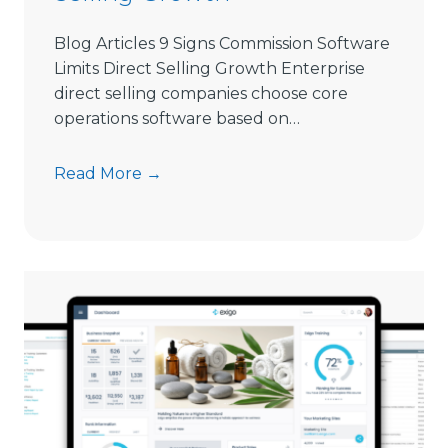
l
i
Blog Articles 9 Signs Commission Software
n
Limits Direct Selling Growth Enterprise
g
direct selling companies choose core
S
operations software based on…
o
f
9
Read More →
t
S
w
i
a
g
r
n
e
s
i
C
n
o
2
m
0
m
2
i
6
s