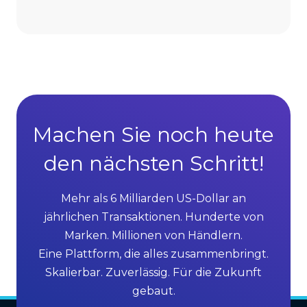
s
A
D
d
i
v
r
a
e
n
c
t
t
a
S
g
Machen Sie noch heute
e
e
l
den nächsten Schritt!
s
l
o
i
f
Mehr als 6 Milliarden US-Dollar an
n
M
jährlichen Transaktionen. Hunderte von
g
L
Marken. Millionen von Händlern.
G
M
Eine Plattform, die alles zusammenbringt.
r
S
Skalierbar. Zuverlässig. Für die Zukunft
o
o
gebaut.
w
f