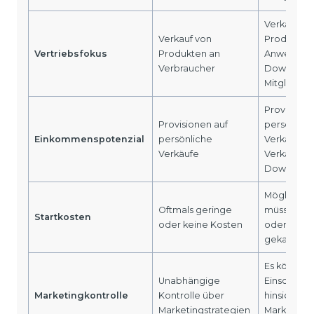
Verkauf vo
Verkauf von
Produkten
Vertriebsfokus
Produkten an
Anwerbun
Verbraucher
Downline-
Mitglieder
Provisione
Provisionen auf
persönlich
Einkommenspotenzial
persönliche
Verkäufe 
Verkäufe
Verkäufe d
Downline
Möglicher
Oftmals geringe
müssen Sta
Startkosten
oder keine Kosten
oder Prod
gekauft w
Es können
Unabhängige
Einschrän
Marketingkontrolle
Kontrolle über
hinsichtlic
Marketingstrategien
Marketin