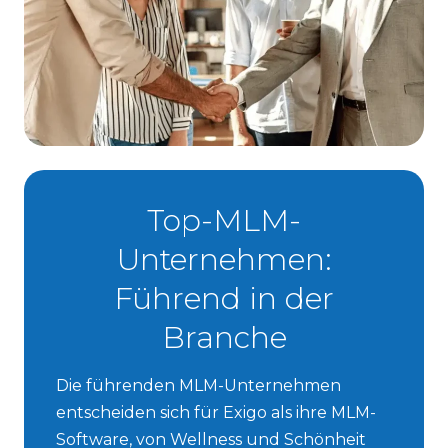
Top-MLM-
Unternehmen:
Führend in der
Branche
Die führenden MLM-Unternehmen
entscheiden sich für Exigo als ihre MLM-
Software, von Wellness und Schönheit