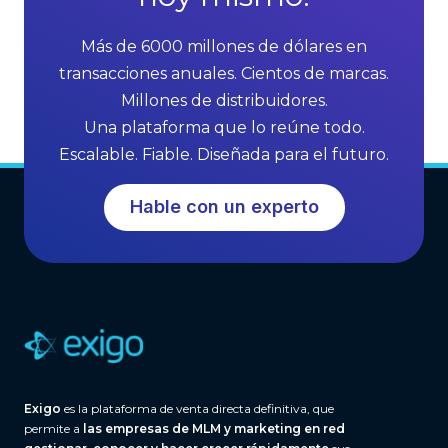
l
o
i
f
Más de 6000 millones de dólares en
n
M
transacciones anuales. Cientos de marcas.
g
L
Millones de distribuidores.
G
M
Una plataforma que lo reúne todo.
r
S
Escalable. Fiable. Diseñada para el futuro.
o
o
w
f
Hable con un experto
t
t
h
w
a
r
e
(
A
n
Exigo
es la plataforma de venta directa definitiva, que
d
permite a
las empresas de MLM y marketing en red
W