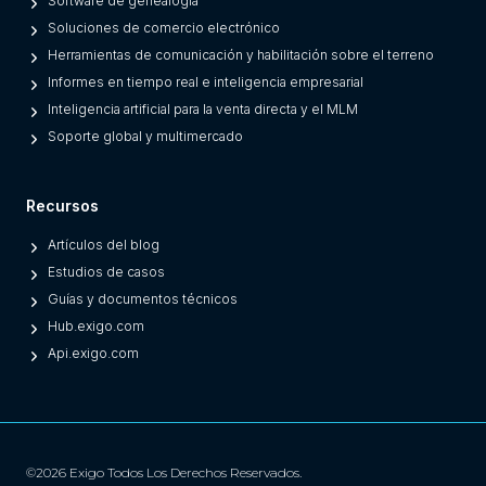
Software de genealogía
y
Soluciones de comercio electrónico
O
Herramientas de comunicación y habilitación sobre el terreno
n
Informes en tiempo real e inteligencia empresarial
e
Inteligencia artificial para la venta directa y el MLM
s
Soporte global y multimercado
)
Recursos
Artículos del blog
Estudios de casos
Guías y documentos técnicos
Hub.exigo.com
Api.exigo.com
©2026 Exigo Todos Los Derechos Reservados.