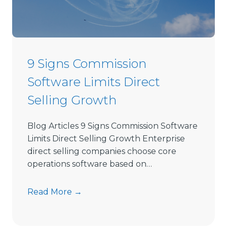
i
r
e
c
t
9 Signs Commission
S
Software Limits Direct
e
l
Selling Growth
l
i
Blog Articles 9 Signs Commission Software
n
Limits Direct Selling Growth Enterprise
g
direct selling companies choose core
S
operations software based on…
o
f
9
Read More →
t
S
w
i
a