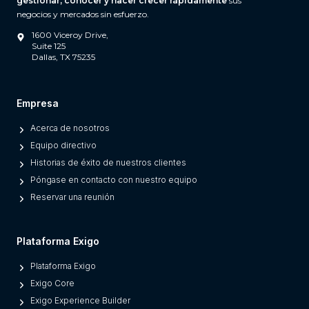
gestionar, conocer y hacer crecer rápidamente
sus
h
negocios y mercados sin esfuerzo.
a
1600 Viceroy Drive,
t
Suite 125
Dallas, TX 75235
S
e
p
Empresa
a
Acerca de nosotros
r
Equipo directivo
a
Historias de éxito de nuestros clientes
t
Póngase en contacto con nuestro equipo
e
Reservar una reunión
s
M
o
Plataforma Exigo
d
Plataforma Exigo
e
Exigo Core
r
Exigo Experience Builder
n