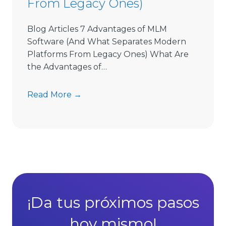
From Legacy Ones)
a
r
e
Blog Articles 7 Advantages of MLM
L
Software (And What Separates Modern
i
Platforms From Legacy Ones) What Are
m
the Advantages of…
i
t
7
Read More →
s
A
D
d
i
v
r
a
e
n
c
t
t
a
S
g
¡Da tus próximos pasos
e
e
l
hoy mismo!
s