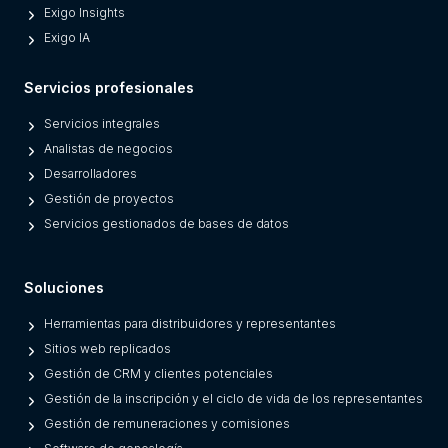
Exigo Insights
P
Exigo IA
l
a
Servicios profesionales
t
f
Servicios integrales
o
Analistas de negocios
r
Desarrolladores
m
Gestión de proyectos
s
Servicios gestionados de bases de datos
F
r
Soluciones
o
m
Herramientas para distribuidores y representantes
L
Sitios web replicados
e
Gestión de CRM y clientes potenciales
g
Gestión de la inscripción y el ciclo de vida de los representantes
a
Gestión de remuneraciones y comisiones
c