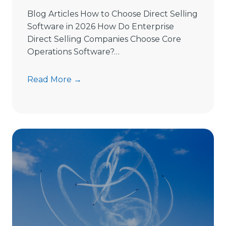
Blog Articles How to Choose Direct Selling
Software in 2026 How Do Enterprise
Direct Selling Companies Choose Core
Operations Software?…
H
Read More →
o
w
t
o
C
h
o
o
s
e
D