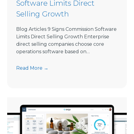
Software Limits Direct
e
l
Selling Growth
l
i
Blog Articles 9 Signs Commission Software
n
Limits Direct Selling Growth Enterprise
g
direct selling companies choose core
S
operations software based on…
o
f
9
Read More →
t
S
w
i
a
g
r
n
e
s
i
C
n
o
2
m
0