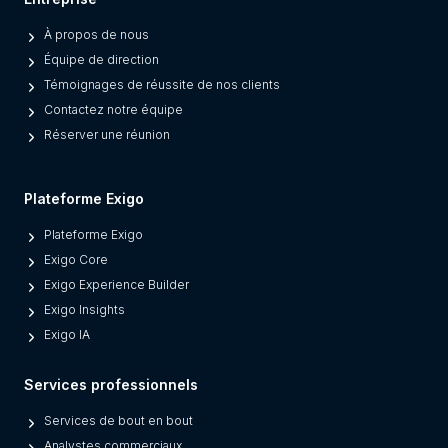
a
À propos de nous
r
Équipe de direction
a
Témoignages de réussite de nos clients
t
Contactez notre équipe
e
Réserver une réunion
s
M
o
Plateforme Exigo
d
Plateforme Exigo
e
Exigo Core
r
Exigo Experience Builder
n
Exigo Insights
P
Exigo IA
l
a
Services professionnels
t
f
Services de bout en bout
o
Analystes commerciaux