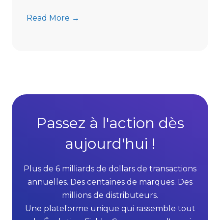
i
t
7
Read More →
s
A
D
d
i
v
r
a
e
n
c
t
t
a
S
g
Passez à l'action dès
e
e
l
aujourd'hui !
s
l
o
i
f
Plus de 6 milliards de dollars de transactions
n
M
annuelles. Des centaines de marques. Des
g
L
millions de distributeurs.
G
M
Une plateforme unique qui rassemble tout
r
S