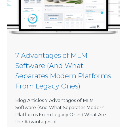
m
2
i
6
s
s
i
o
n
S
7 Advantages of MLM
o
Software (And What
f
t
Separates Modern Platforms
w
From Legacy Ones)
a
r
e
Blog Articles 7 Advantages of MLM
L
Software (And What Separates Modern
i
Platforms From Legacy Ones) What Are
m
the Advantages of…