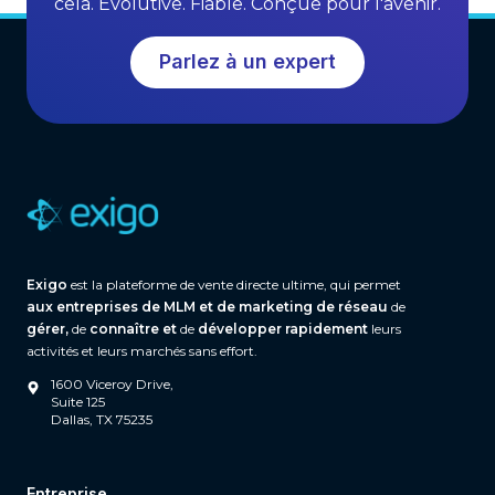
cela. Évolutive. Fiable. Conçue pour l'avenir.
o
o
w
f
Parlez à un expert
t
t
h
w
a
r
e
(
A
n
Exigo
est la plateforme de vente directe ultime, qui permet
d
aux entreprises de MLM et de marketing de réseau
de
W
gérer,
de
connaître et
de
développer rapidement
leurs
h
activités et leurs marchés sans effort.
a
1600 Viceroy Drive,
t
Suite 125
Dallas, TX 75235
S
e
p
Entreprise