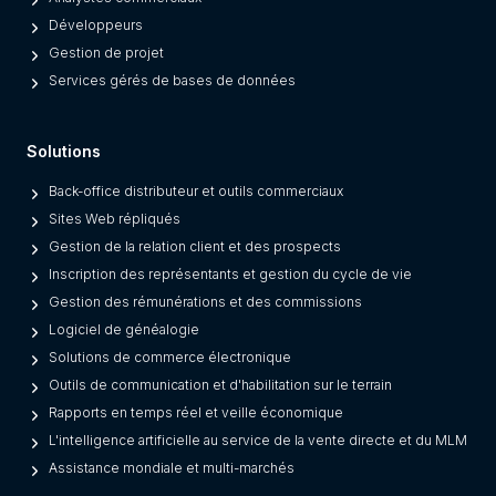
r
Développeurs
m
Gestion de projet
s
Services gérés de bases de données
F
r
Solutions
o
m
Back-office distributeur et outils commerciaux
L
Sites Web répliqués
e
Gestion de la relation client et des prospects
g
Inscription des représentants et gestion du cycle de vie
a
Gestion des rémunérations et des commissions
c
Logiciel de généalogie
y
Solutions de commerce électronique
O
Outils de communication et d'habilitation sur le terrain
n
Rapports en temps réel et veille économique
e
L'intelligence artificielle au service de la vente directe et du MLM
s
Assistance mondiale et multi-marchés
)