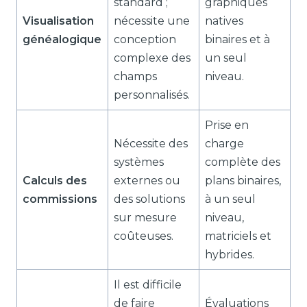
standard ;
graphiques
Visualisation
nécessite une
natives
généalogique
conception
binaires et à
complexe des
un seul
champs
niveau.
personnalisés.
Prise en
Nécessite des
charge
systèmes
complète des
Calculs des
externes ou
plans binaires,
commissions
des solutions
à un seul
sur mesure
niveau,
coûteuses.
matriciels et
hybrides.
Il est difficile
de faire
Évaluations