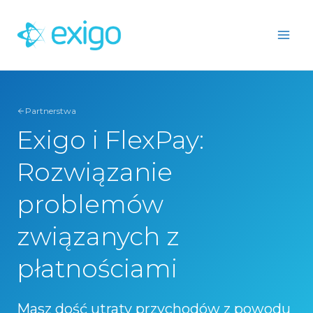
Przejdź
do
treści
Partnerstwa
Exigo i FlexPay:
Rozwiązanie
problemów
związanych z
płatnościami
Masz dość utraty przychodów z powodu