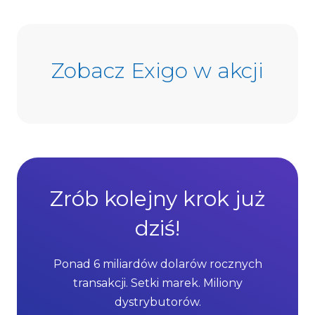
Zobacz Exigo w akcji
Zrób kolejny krok już
dziś!
Ponad 6 miliardów dolarów rocznych
transakcji. Setki marek. Miliony
dystrybutorów.