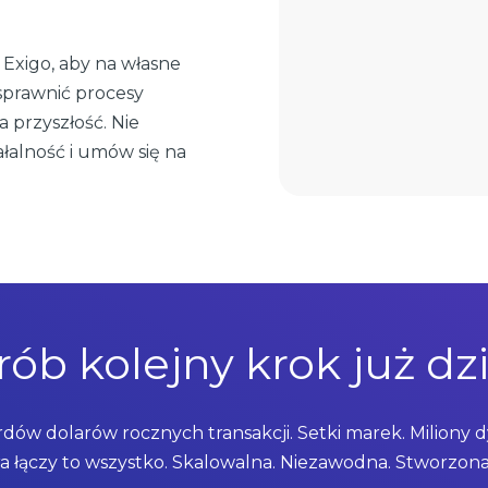
Exigo, aby na własne
usprawnić procesy
 przyszłość. Nie
łalność i umów się na
rób kolejny krok już dzi
rdów dolarów rocznych transakcji. Setki marek. Miliony 
a łączy to wszystko. Skalowalna. Niezawodna. Stworzona 