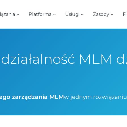
ązania
Platforma
Usługi
Zasoby
F
działalność MLM dzi
dnego zarządzania MLM
w jednym rozwiązaniu