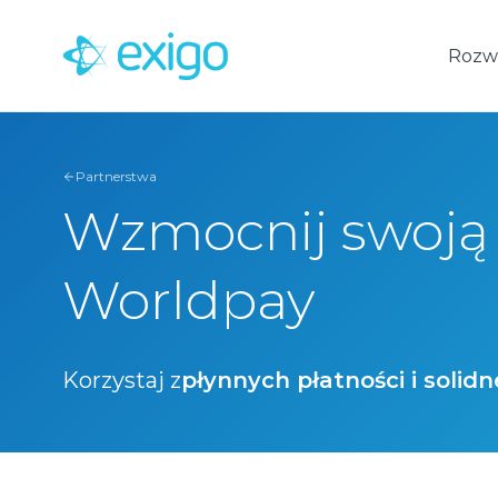
Przejdź
do
Rozwi
treści
Partnerstwa
Wzmocnij swoją 
Worldpay
Korzystaj z
płynnych płatności i soli