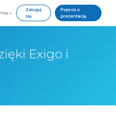
Zaloguj
Poproś o
irma
się
prezentację
ęki Exigo i
.