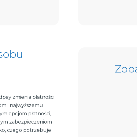
sobu
Zoba
ldpay zmienia płatności
tom i najwyższemu
ym opcjom płatności,
anym zabezpieczeniom
tko, czego potrzebuje