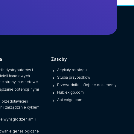
a
Zasoby
dla dystrybutorów i
Artykuły na blogu
icieli handlowych
Studia przypadków
ne strony internetowe
Przewodniki i oficjalne dokumenty
ządzanie potencjalnymi
Hub.exigo.com
Api.exigo.com
a przedstawicieli
h i zarządzanie cyklem
ie wynagrodzeniami i
i
owanie genealogiczne