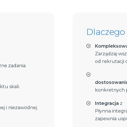
t
Dlaczego 
Kompleksowa
Zarządzaj wsz
od rekrutacji
zne zadania.
dostosowani
tu skali.
konkretnych p
Integracja
z
nej i niezawodnej
Płynna integr
zapewnia uspr