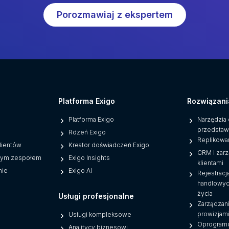
Porozmawiaj z ekspertem
Platforma Exigo
Rozwiązani
Platforma Exigo
Narzędzia 
przedstaw
Rdzeń Exigo
Replikowa
lientów
Kreator doświadczeń Exigo
CRM i zar
szym zespołem
Exigo Insights
klientami
nie
Exigo AI
Rejestracj
handlowyc
życia
Usługi profesjonalne
Zarządzan
prowizjam
Usługi kompleksowe
Oprogram
Analitycy biznesowi