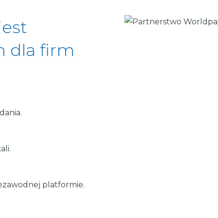
jest
 dla firm
dania.
li.
niezawodnej platformie.