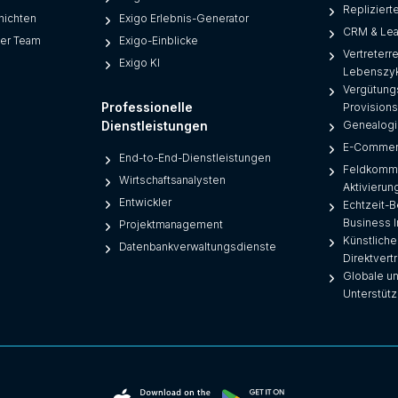
Repliziert
hichten
Exigo Erlebnis-Generator
CRM & Le
ser Team
Exigo-Einblicke
Vertreterr
Exigo KI
Lebenszy
Vergütung
Professionelle
Provisio
Dienstleistungen
Genealogi
E-Commer
End-to-End-Dienstleistungen
Feldkommu
Wirtschaftsanalysten
Aktivieru
Entwickler
Echtzeit-B
Business I
Projektmanagement
Künstliche 
Datenbankverwaltungsdienste
Direktver
Globale u
Unterstüt