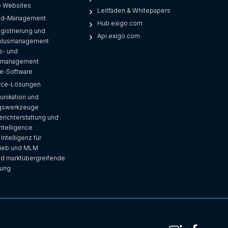
e Websites
Leitfäden & Whitepapers
ad-Management
Hub.exigo.com
egistrierung und
Api.exigo.com
klusmanagement
s- und
nsmanagement
e-Software
ce-Lösungen
nikation und
ngswerkzeuge
erichterstattung und
ntelligence
Intelligenz für
trieb und MLM
nd marktübergreifende
zung