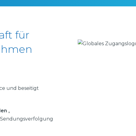
ft für
nehmen
ce und beseitigt
den
„
ue Sendungsverfolgung