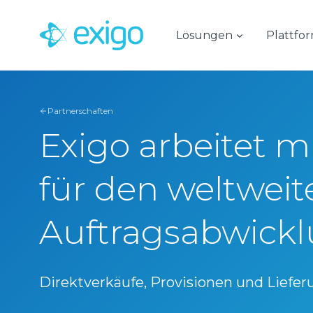
Zum
Inhalt
Lösungen
Plattfo
springen
Partnerschaften
Exigo arbeitet m
für den weltwei
Auftragsabwick
Direktverkäufe, Provisionen und Lieferu